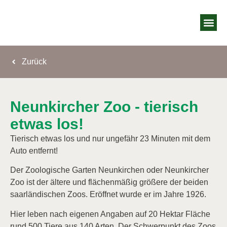
Zimmer & 
Wellness Oas
Jobs bei uns
Gutschein &
Kontakt & A
Zurück
Neunkircher Zoo - tierisch
etwas los!
Tierisch etwas los und nur ungefähr 23 Minuten mit dem
Auto entfernt!
Der Zoologische Garten Neunkirchen oder Neunkircher
Zoo ist der ältere und flächenmäßig größere der beiden
saarländischen Zoos. Eröffnet wurde er im Jahre 1926.
Hier leben nach eigenen Angaben auf 20 Hektar Fläche
rund 500 Tiere aus 140 Arten. Der Schwerpunkt des Zoos